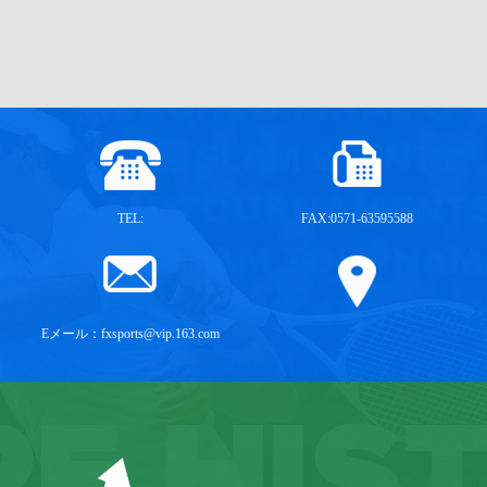
TEL:
FAX:0571-63595588
Eメール：
fxsports@vip.163.com